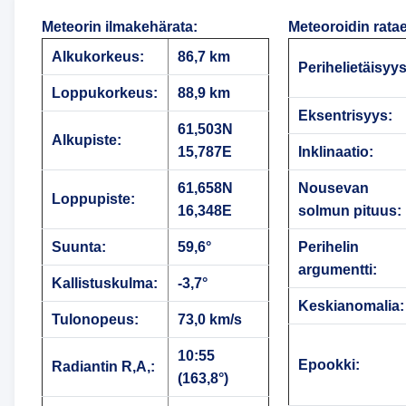
Meteorin ilmakehärata
:
Meteoroidin rata
Alkukorkeus:
86,7 km
Perihelietäisyys
Loppukorkeus:
88,9 km
Eksentrisyys:
61,503N
Alkupiste:
15,787E
Inklinaatio:
61,658N
Nousevan
Loppupiste:
16,348E
solmun pituus:
Suunta:
59,6°
Perihelin
argumentti:
Kallistuskulma:
-3,7°
Keskianomalia:
Tulonopeus:
73,0 km/s
10:55
Epookki:
Radiantin R,A,:
(163,8°)