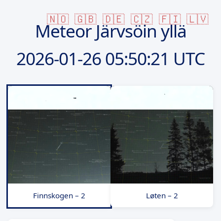
🇳🇴
🇬🇧
🇩🇪
🇨🇿
🇫🇮
🇱🇻
Meteor Järvsöin yllä
2026-01-26
05:50:21 UTC
Finnskogen – 2
Løten – 2