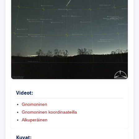
Videot:
Gnomoninen
Gnomoninen koordinaateilla
Alkuperäinen
Kuvat: