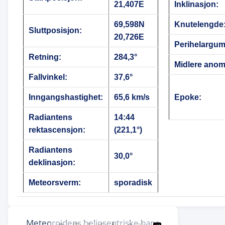
21,407E
Inklinasjon:
69,598N
Knutelengde
Sluttposisjon:
20,726E
Perihelargum
Retning:
284,3°
Midlere anoma
Fallvinkel:
37,6°
Inngangshastighet:
65,6 km/s
Epoke:
Radiantens
14:44
rektascensjon:
(221,1°)
Radiantens
30,0°
deklinasjon:
Meteorsverm:
sporadisk