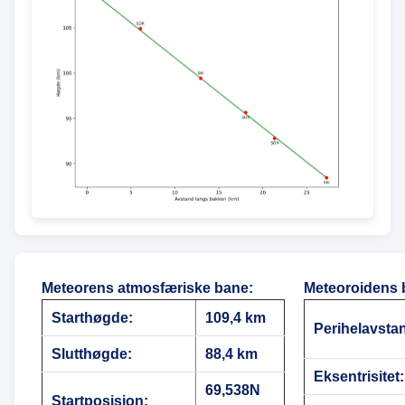
Meteorens atmosfæriske bane
:
Meteoroidens 
Starthøgde:
109,4 km
Perihelavsta
Slutthøgde:
88,4 km
Eksentrisitet:
69,538N
Startposisjon: