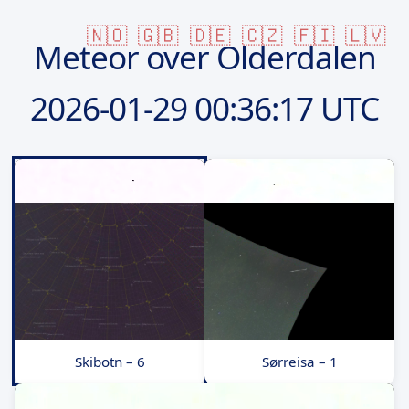
🇳🇴
🇬🇧
🇩🇪
🇨🇿
🇫🇮
🇱🇻
Meteor over Olderdalen
2026-01-29
00:36:17 UTC
Skibotn – 6
Sørreisa – 1