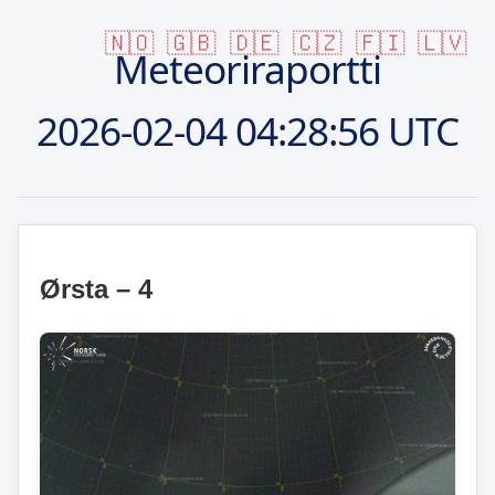
🇳🇴
🇬🇧
🇩🇪
🇨🇿
🇫🇮
🇱🇻
Meteoriraportti
2026-02-04
04:28:56 UTC
Ørsta – 4