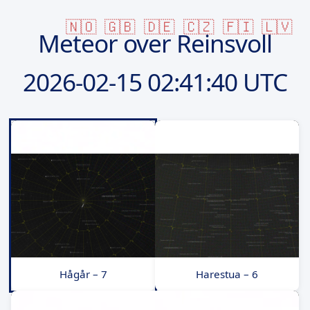
🇳🇴
🇬🇧
🇩🇪
🇨🇿
🇫🇮
🇱🇻
Meteor over Reinsvoll
2026-02-15
02:41:40 UTC
Hågår – 7
Harestua – 6