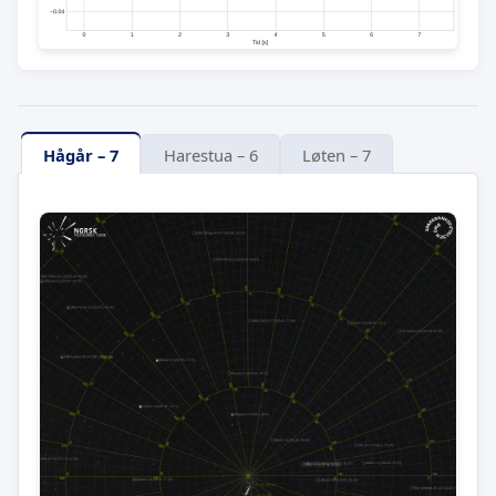
Hågår – 7
Harestua – 6
Løten – 7