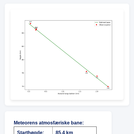
Meteorens atmosfæriske bane
:
Starthøgde:
85,4 km