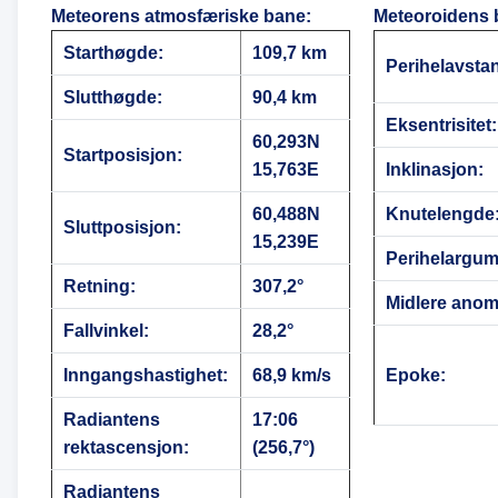
Meteorens atmosfæriske bane
:
Meteoroidens 
Starthøgde:
109,7 km
Perihelavsta
Slutthøgde:
90,4 km
Eksentrisitet:
60,293N
Startposisjon:
15,763E
Inklinasjon:
60,488N
Knutelengde
Sluttposisjon:
15,239E
Perihelargum
Retning:
307,2°
Midlere anoma
Fallvinkel:
28,2°
Inngangshastighet:
68,9 km/s
Epoke:
Radiantens
17:06
rektascensjon:
(256,7°)
Radiantens