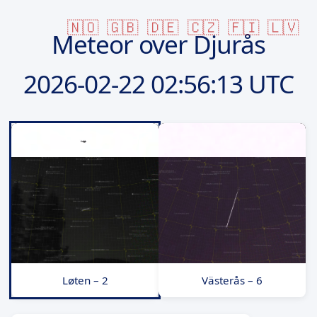
🇳🇴
🇬🇧
🇩🇪
🇨🇿
🇫🇮
🇱🇻
Meteor over Djurås
2026-02-22
02:56:13 UTC
Løten – 2
Västerås – 6