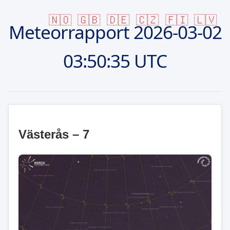
🇳🇴
🇬🇧
🇩🇪
🇨🇿
🇫🇮
🇱🇻
Meteorrapport
2026-03-02
03:50:35 UTC
Västerås – 7