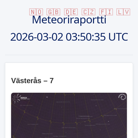
🇳🇴
🇬🇧
🇩🇪
🇨🇿
🇫🇮
🇱🇻
Meteoriraportti
2026-03-02
03:50:35 UTC
Västerås – 7