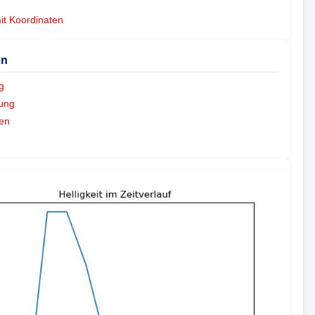
mit Koordinaten
en
g
ung
en