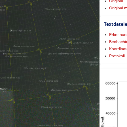
Original
Original 
Textdatei
Erkennun
Beobacht
Koordinat
Protokoll