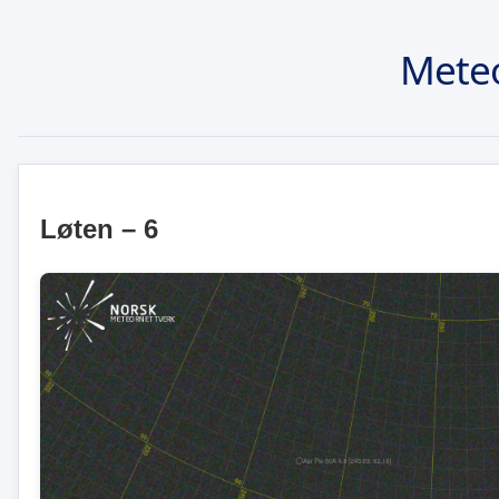
Meteo
Løten – 6