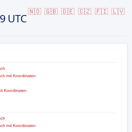
🇳🇴
🇬🇧
🇩🇪
🇨🇿
🇫🇮
🇱🇻
29 UTC
sch
ch mit Koordinaten
mit Koordinaten
sch
ch mit Koordinaten