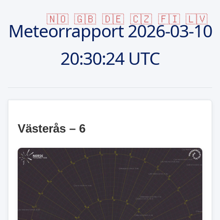
🇳🇴
🇬🇧
🇩🇪
🇨🇿
🇫🇮
🇱🇻
Meteorrapport
2026-03-10
20:30:24 UTC
Västerås – 6