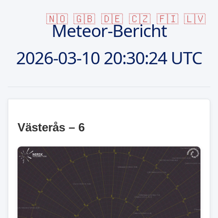
🇳🇴
🇬🇧
🇩🇪
🇨🇿
🇫🇮
🇱🇻
Meteor-Bericht
2026-03-10
20:30:24 UTC
Västerås – 6