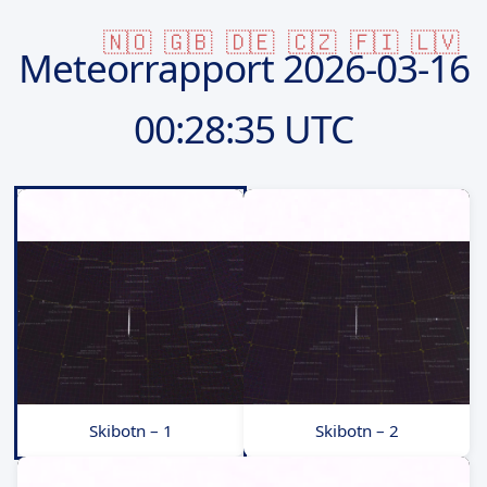
🇳🇴
🇬🇧
🇩🇪
🇨🇿
🇫🇮
🇱🇻
Meteorrapport
2026-03-16
00:28:35 UTC
Skibotn – 1
Skibotn – 2