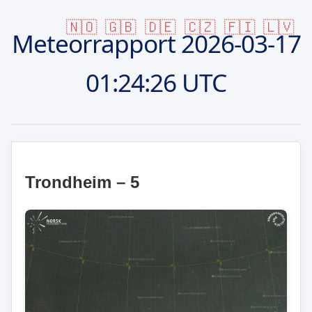
🇳🇴
🇬🇧
🇩🇪
🇨🇿
🇫🇮
🇱🇻
Meteorrapport
2026-03-17
01:24:26 UTC
Trondheim – 5