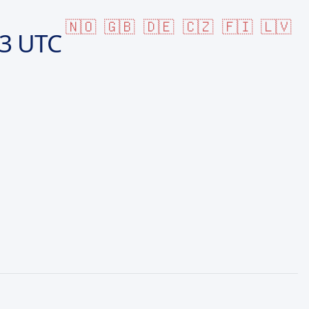
🇳🇴
🇬🇧
🇩🇪
🇨🇿
🇫🇮
🇱🇻
53 UTC