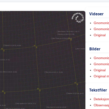
Videoer
Gnomoni
Gnomonis
Original
Bilder
Gnomoni
Gnomonis
Original
Original 
Tekstfiler
Deteksjon
Observas