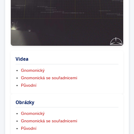
Videa
Gnomonický
Gnomonická se souřadnicemi
Původní
Obrázky
Gnomonický
Gnomonická se souřadnicemi
Původní