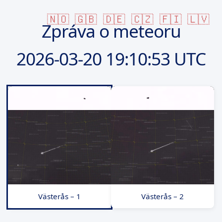
🇳🇴
🇬🇧
🇩🇪
🇨🇿
🇫🇮
🇱🇻
Zpráva o meteoru
2026-03-20
19:10:53 UTC
Västerås – 1
Västerås – 2