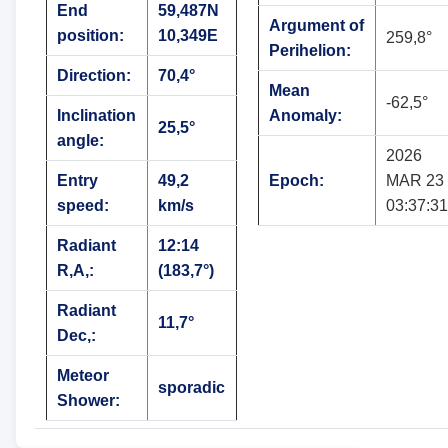
End
59,487N
Argument of
position:
10,349E
259,8°
Perihelion:
Direction:
70,4°
Mean
-62,5°
Inclination
Anomaly:
25,5°
angle:
2026
Entry
49,2
Epoch:
MAR 23
speed:
km/s
03:37:31
Radiant
12:14
R,A,:
(183,7°)
Radiant
11,7°
Dec,:
Meteor
sporadic
Shower: