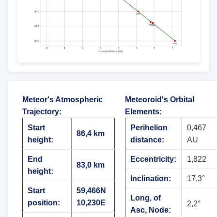
Meteor's Atmospheric
Meteoroid's Orbital
Trajectory
:
Elements
:
Start
Perihelion
0,467
86,4 km
height:
distance:
AU
End
Eccentricity:
1,822
83,0 km
height:
Inclination:
17,3°
Start
59,466N
Long, of
position:
10,230E
2,2°
Asc, Node: