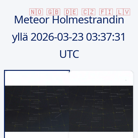
🇳🇴
🇬🇧
🇩🇪
🇨🇿
🇫🇮
🇱🇻
Meteor Holmestrandin
yllä
2026-03-23
03:37:31
UTC