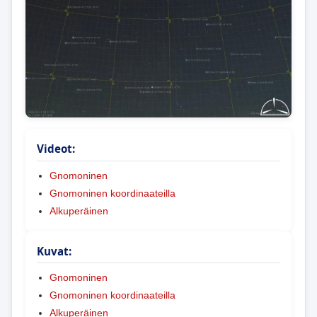
Videot:
Gnomoninen
Gnomoninen koordinaateilla
Alkuperäinen
Kuvat:
Gnomoninen
Gnomoninen koordinaateilla
Alkuperäinen