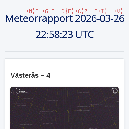
🇳🇴
🇬🇧
🇩🇪
🇨🇿
🇫🇮
🇱🇻
Meteorrapport
2026-03-26
22:58:23 UTC
Västerås – 4