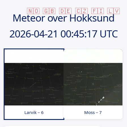
🇳🇴
🇬🇧
🇩🇪
🇨🇿
🇫🇮
🇱🇻
Meteor over Hokksund
2026-04-21
00:45:17 UTC
Larvik – 6
Moss – 7