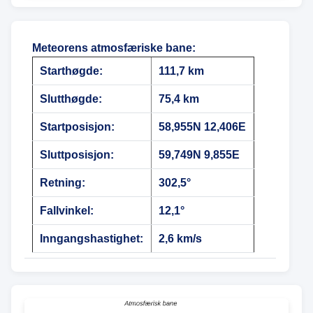
Meteorens atmosfæriske bane
:
Starthøgde:
111,7 km
Slutthøgde:
75,4 km
Startposisjon:
58,955N 12,406E
Sluttposisjon:
59,749N 9,855E
Retning:
302,5°
Fallvinkel:
12,1°
Inngangshastighet:
2,6 km/s