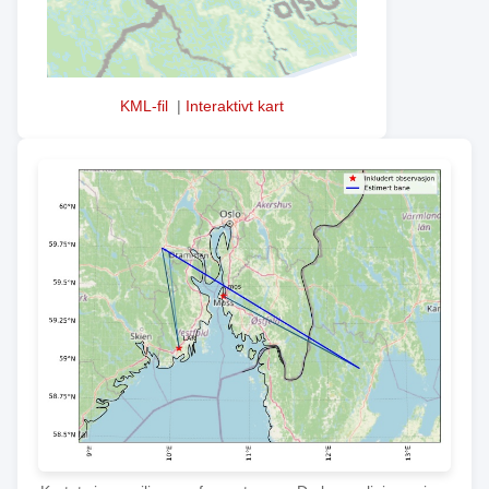
KML-fil
|
Interaktivt kart