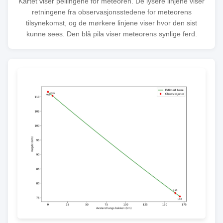
Kartet viser peilingene for meteoren. De lysere linjene viser
retningene fra observasjonsstedene for meteorens
tilsynekomst, og de mørkere linjene viser hvor den sist
kunne sees. Den blå pila viser meteorens synlige ferd.