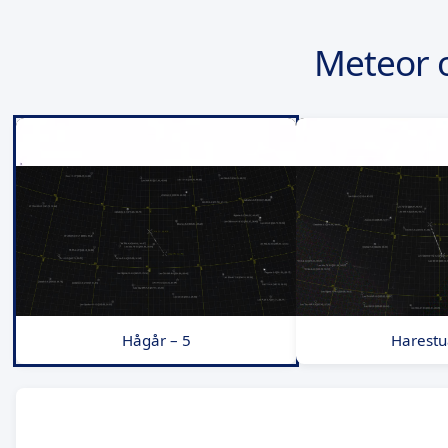
Meteor 
Hågår – 5
Harestu