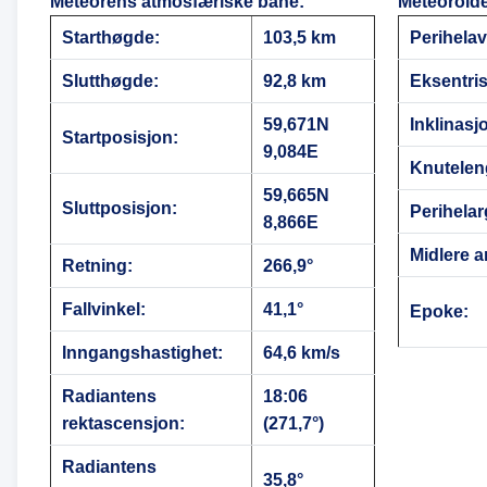
Meteorens atmosfæriske bane
:
Meteoroid
Starthøgde:
103,5 km
Perihela
Slutthøgde:
92,8 km
Eksentris
59,671N
Inklinasj
Startposisjon:
9,084E
Knutelen
59,665N
Sluttposisjon:
Perihela
8,866E
Midlere a
Retning:
266,9°
Fallvinkel:
41,1°
Epoke:
Inngangshastighet:
64,6 km/s
Radiantens
18:06
rektascensjon:
(271,7°)
Radiantens
35,8°