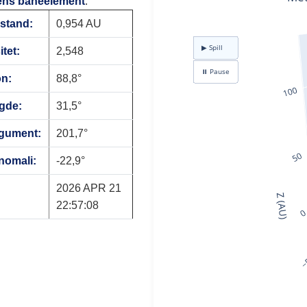
ens baneelement
:
vstand:
0,954 AU
itet:
2,548
on:
88,8°
gde:
31,5°
rgument:
201,7°
nomali:
-22,9°
2026 APR 21
22:57:08