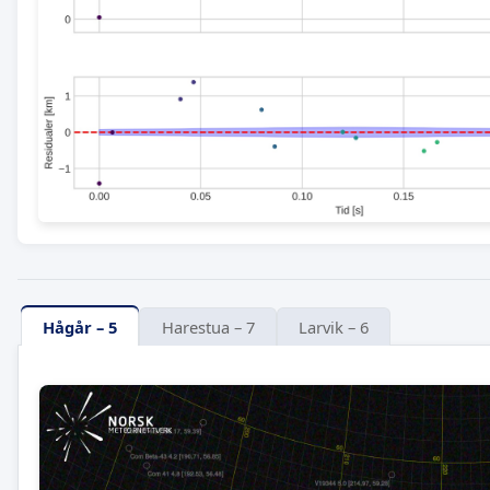
Hågår – 5
Harestua – 7
Larvik – 6