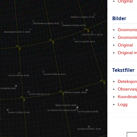
Original
Bilder
Gnomoni
Gnomonis
Original
Original 
Tekstfiler
Deteksjon
Observas
Koordinat
Logg