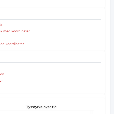
sk
k med koordinater
med koordinater
jon
er