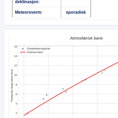
deklinasjon:
Meteorsverm:
sporadisk