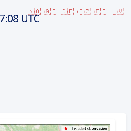
🇳🇴
🇬🇧
🇩🇪
🇨🇿
🇫🇮
🇱🇻
7:08 UTC