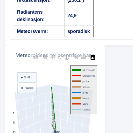
rektascensjon:
(256,1°)
Radiantens
24,9°
deklinasjon:
Meteorsverm:
sporadisk