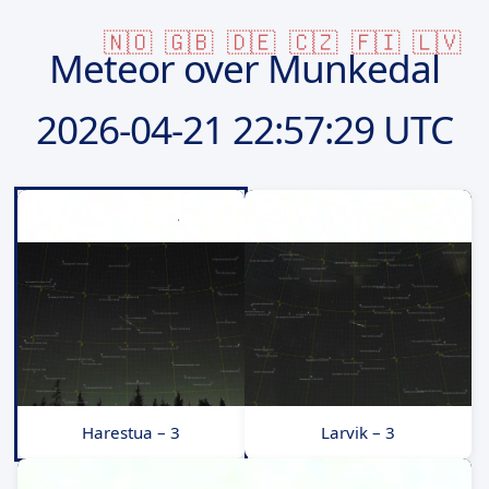
🇳🇴
🇬🇧
🇩🇪
🇨🇿
🇫🇮
🇱🇻
Meteor over Munkedal
2026-04-21
22:57:29 UTC
Harestua – 3
Larvik – 3