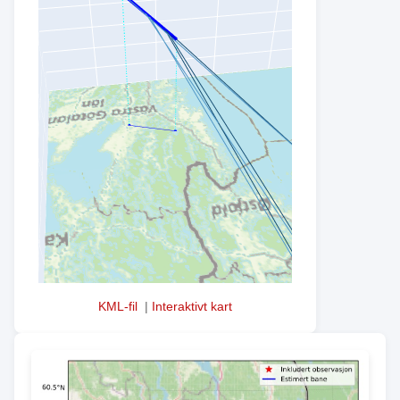
KML-fil
|
Interaktivt kart