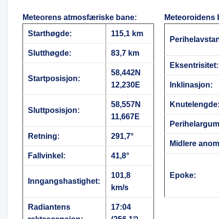
Meteorens atmosfæriske bane
:
Meteoroidens 
Starthøgde:
115,1 km
Perihelavsta
Slutthøgde:
83,7 km
Eksentrisitet:
58,442N
Startposisjon:
12,230E
Inklinasjon:
58,557N
Knutelengde
Sluttposisjon:
11,667E
Perihelargum
Retning:
291,7°
Midlere anoma
Fallvinkel:
41,8°
101,8
Epoke:
Inngangshastighet:
km/s
Radiantens
17:04