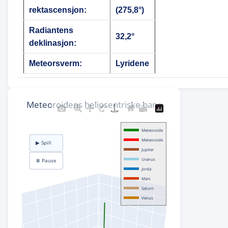
rektascensjon:
(275,8°)
Radiantens
32,2°
deklinasjon:
Meteorsverm:
Lyridene