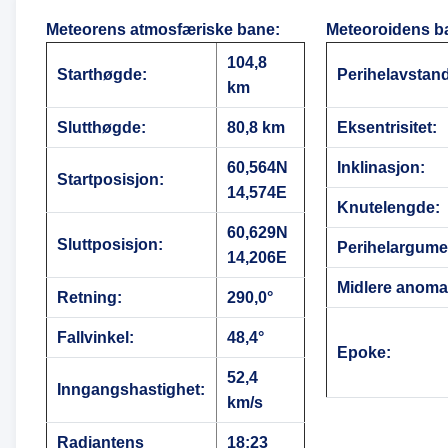
Meteorens atmosfæriske bane
:
Meteoroidens b
104,8
Starthøgde:
Perihelavstan
km
Slutthøgde:
80,8 km
Eksentrisitet:
60,564N
Inklinasjon:
Startposisjon:
14,574E
Knutelengde:
60,629N
Sluttposisjon:
Perihelargume
14,206E
Midlere anomal
Retning:
290,0°
Fallvinkel:
48,4°
Epoke:
52,4
Inngangshastighet:
km/s
Radiantens
18:23