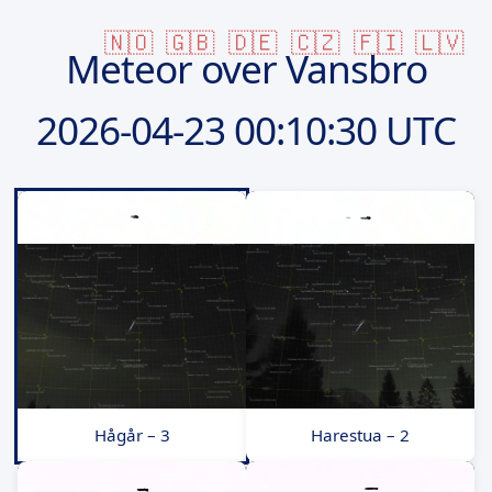
🇳🇴
🇬🇧
🇩🇪
🇨🇿
🇫🇮
🇱🇻
Meteor over Vansbro
2026-04-23
00:10:30 UTC
Hågår – 3
Harestua – 2