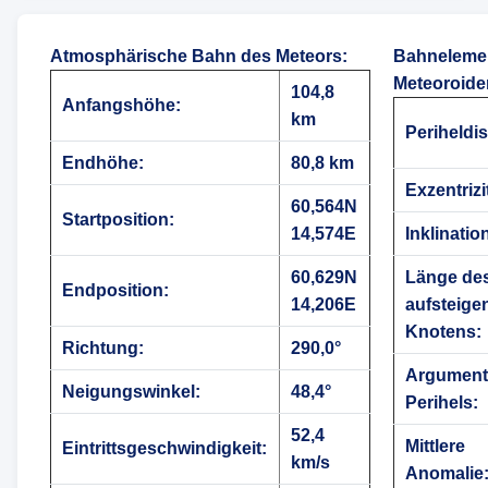
Atmosphärische Bahn des Meteors
:
Bahneleme
Meteoroide
104,8
Anfangshöhe:
km
Periheldis
Endhöhe:
80,8 km
Exzentrizi
60,564N
Startposition:
14,574E
Inklinatio
60,629N
Länge de
Endposition:
14,206E
aufsteige
Knotens:
Richtung:
290,0°
Argument
Neigungswinkel:
48,4°
Perihels:
52,4
Mittlere
Eintrittsgeschwindigkeit:
km/s
Anomalie