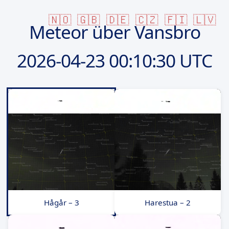
🇳🇴
🇬🇧
🇩🇪
🇨🇿
🇫🇮
🇱🇻
Meteor über Vansbro
2026-04-23
00:10:30 UTC
Hågår – 3
Harestua – 2