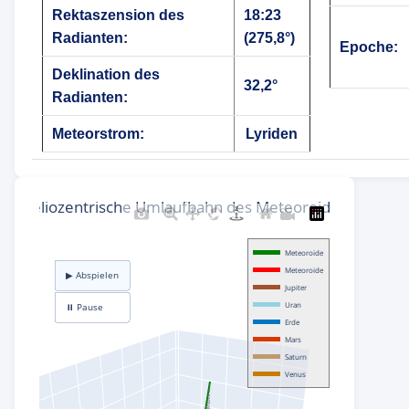
Rektaszension des
18:23
Radianten:
(275,8°)
Epoche:
Deklination des
32,2°
Radianten:
Meteorstrom:
Lyriden