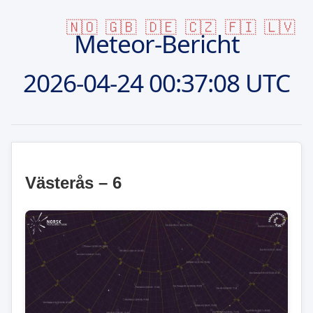
🇳🇴
🇬🇧
🇩🇪
🇨🇿
🇫🇮
🇱🇻
Meteor-Bericht
2026-04-24
00:37:08 UTC
Västerås – 6