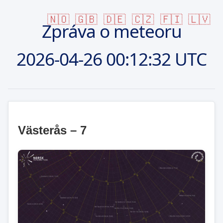
🇳🇴
🇬🇧
🇩🇪
🇨🇿
🇫🇮
🇱🇻
Zpráva o meteoru
2026-04-26
00:12:32 UTC
Västerås – 7