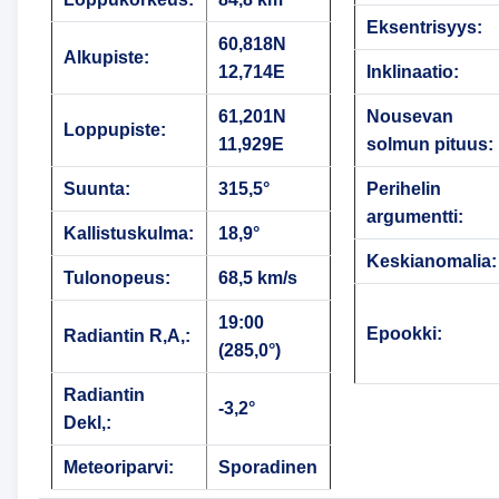
Eksentrisyys:
60,818N
Alkupiste:
12,714E
Inklinaatio:
61,201N
Nousevan
Loppupiste:
11,929E
solmun pituus:
Suunta:
315,5°
Perihelin
argumentti:
Kallistuskulma:
18,9°
Keskianomalia:
Tulonopeus:
68,5 km/s
19:00
Epookki:
Radiantin R,A,:
(285,0°)
Radiantin
-3,2°
Dekl,:
Meteoriparvi:
Sporadinen