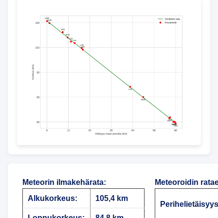
Meteorin ilmakehärata
:
Meteoroidin rata
Alkukorkeus:
105,4 km
Perihelietäisyys
Loppukorkeus:
84,8 km