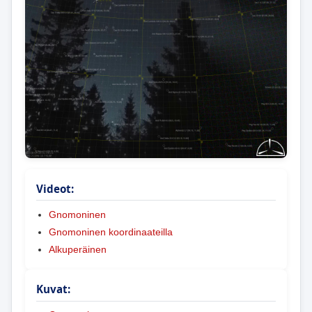
Videot:
Gnomoninen
Gnomoninen koordinaateilla
Alkuperäinen
Kuvat: