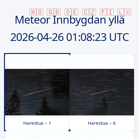
🇳🇴
🇬🇧
🇩🇪
🇨🇿
🇫🇮
🇱🇻
Meteor Innbygdan yllä
2026-04-26
01:08:23 UTC
Harestua – 1
Harestua – 6