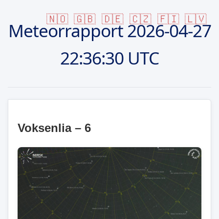
🇳🇴
🇬🇧
🇩🇪
🇨🇿
🇫🇮
🇱🇻
Meteorrapport
2026-04-27
22:36:30 UTC
Voksenlia – 6