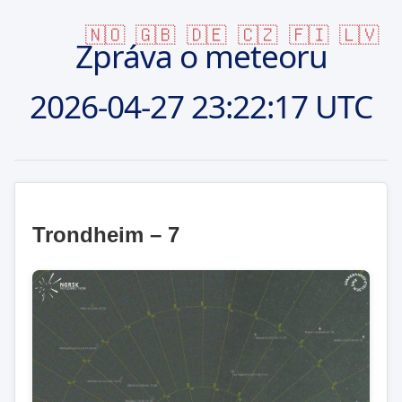
🇳🇴
🇬🇧
🇩🇪
🇨🇿
🇫🇮
🇱🇻
Zpráva o meteoru
2026-04-27
23:22:17 UTC
Trondheim – 7