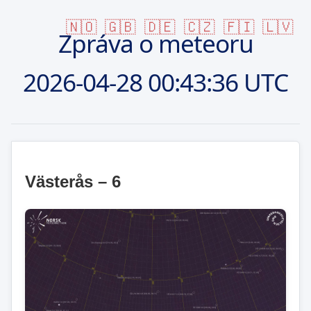
🇳🇴
🇬🇧
🇩🇪
🇨🇿
🇫🇮
🇱🇻
Zpráva o meteoru
2026-04-28
00:43:36 UTC
Västerås – 6