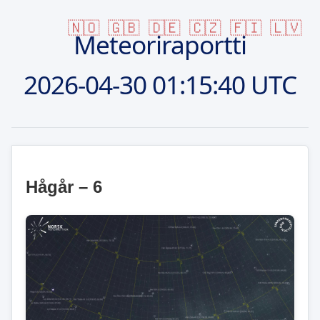
🇳🇴
🇬🇧
🇩🇪
🇨🇿
🇫🇮
🇱🇻
Meteoriraportti
2026-04-30
01:15:40 UTC
Hågår – 6