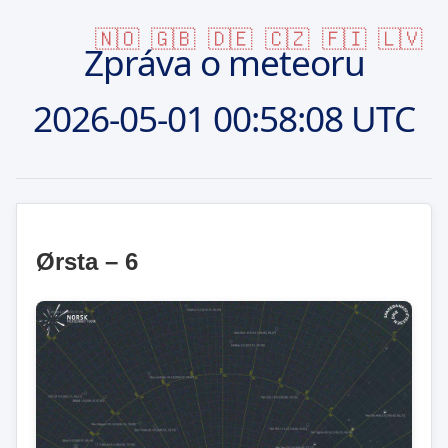
🇳🇴
🇬🇧
🇩🇪
🇨🇿
🇫🇮
🇱🇻
Zpráva o meteoru
2026-05-01
00:58:08 UTC
Ørsta – 6