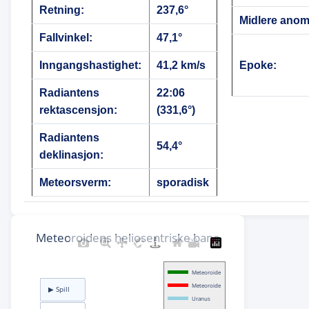
Retning:
237,6°
Midlere anoma
Fallvinkel:
47,1°
Inngangshastighet:
41,2 km/s
Epoke:
Radiantens
22:06
rektascensjon:
(331,6°)
Radiantens
54,4°
deklinasjon:
Meteorsverm:
sporadisk