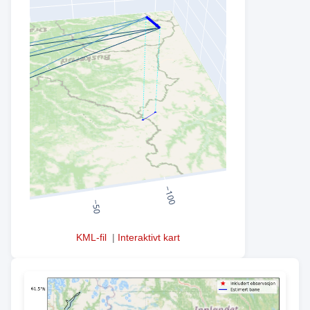
KML-fil
|
Interaktivt kart