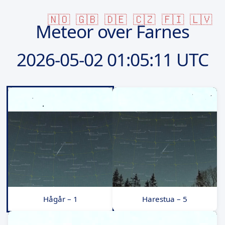
🇳🇴
🇬🇧
🇩🇪
🇨🇿
🇫🇮
🇱🇻
Meteor over Farnes
2026-05-02
01:05:11 UTC
Hågår – 1
Harestua – 5