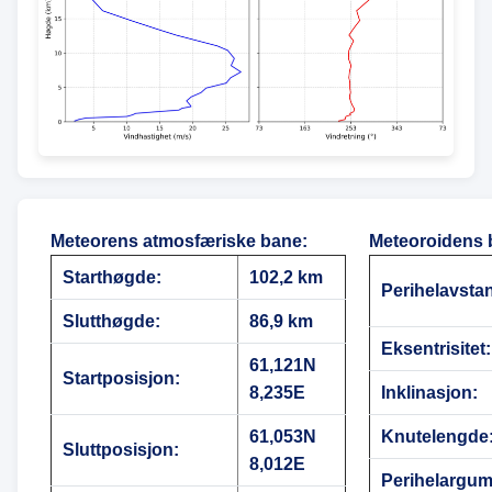
Meteorens atmosfæriske bane
:
Meteoroidens 
Starthøgde:
102,2 km
Perihelavsta
Slutthøgde:
86,9 km
Eksentrisitet:
61,121N
Startposisjon:
8,235E
Inklinasjon:
61,053N
Knutelengde
Sluttposisjon:
8,012E
Perihelargum