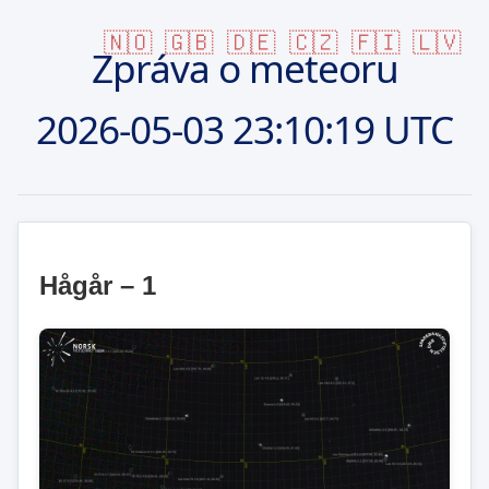
🇳🇴
🇬🇧
🇩🇪
🇨🇿
🇫🇮
🇱🇻
Zpráva o meteoru
2026-05-03
23:10:19 UTC
Hågår – 1