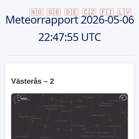
🇳🇴
🇬🇧
🇩🇪
🇨🇿
🇫🇮
🇱🇻
Meteorrapport
2026-05-06
22:47:55 UTC
Västerås – 2