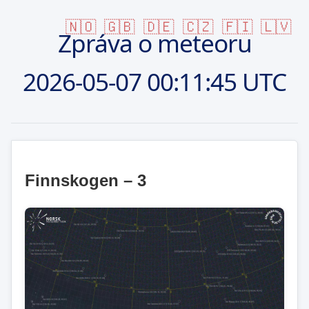
🇳🇴
🇬🇧
🇩🇪
🇨🇿
🇫🇮
🇱🇻
Zpráva o meteoru
2026-05-07
00:11:45 UTC
Finnskogen – 3