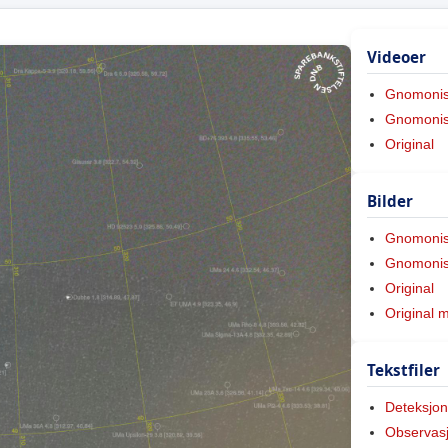
Videoer
Gnomoni
Gnomonis
Original
Bilder
Gnomoni
Gnomonis
Original
Original 
Tekstfiler
Deteksjon
Observas