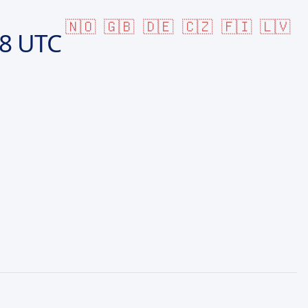
🇳🇴
🇬🇧
🇩🇪
🇨🇿
🇫🇮
🇱🇻
58 UTC