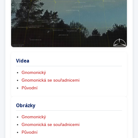
Videa
Gnomonický
Gnomonická se souřadnicemi
Původní
Obrázky
Gnomonický
Gnomonická se souřadnicemi
Původní