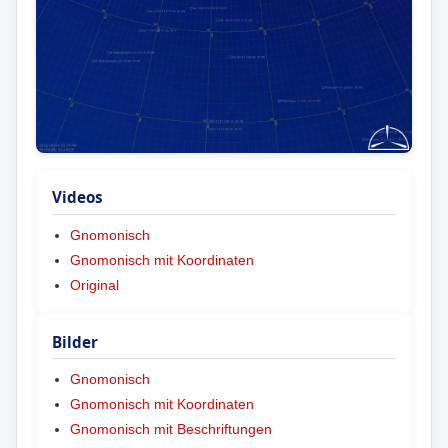
Videos
Gnomonisch
Gnomonisch mit Koordinaten
Original
Bilder
Gnomonisch
Gnomonisch mit Koordinaten
Gnomonisch mit Beschriftungen