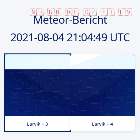
🇳🇴
🇬🇧
🇩🇪
🇨🇿
🇫🇮
🇱🇻
Meteor-Bericht
2021-08-04
21:04:49 UTC
Larvik – 3
Larvik – 4