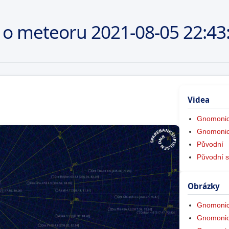
 o meteoru
2021-08-05
22:43
Videa
Gnomonic
Gnomonic
Původní
Původní s
Obrázky
Gnomonic
Gnomonic