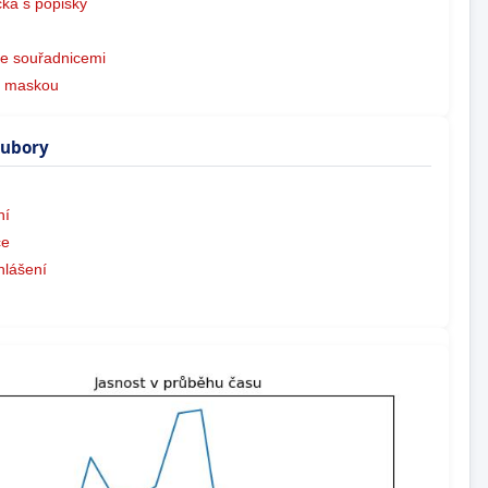
ká s popisky
e souřadnicemi
s maskou
oubory
ní
ce
hlášení