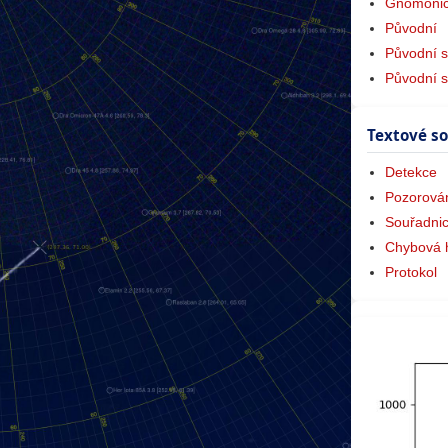
Gnomonic
Původní
Původní s
Původní 
Textové s
Detekce
Pozorová
Souřadni
Chybová 
Protokol