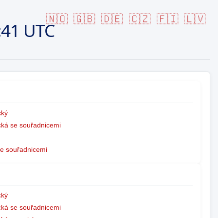
🇳🇴
🇬🇧
🇩🇪
🇨🇿
🇫🇮
🇱🇻
:41 UTC
ký
ká se souřadnicemi
e souřadnicemi
ký
ká se souřadnicemi