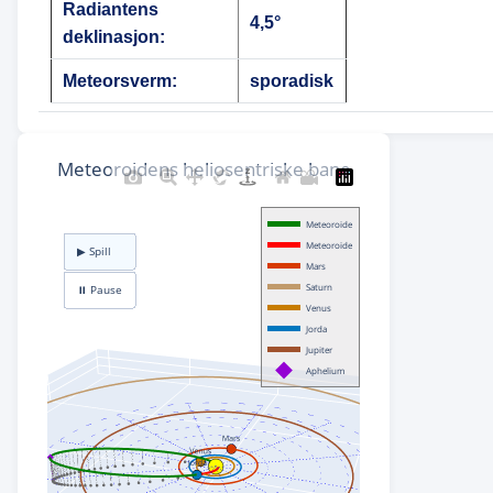
Radiantens
4,5°
deklinasjon:
Meteorsverm:
sporadisk