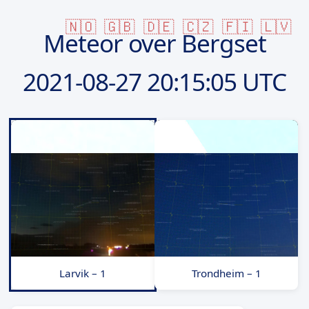
🇳🇴
🇬🇧
🇩🇪
🇨🇿
🇫🇮
🇱🇻
Meteor over Bergset
2021-08-27
20:15:05 UTC
Larvik – 1
Trondheim – 1