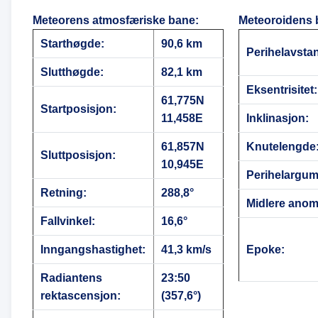
Meteorens atmosfæriske bane
:
Meteoroidens 
Starthøgde:
90,6 km
Perihelavsta
Slutthøgde:
82,1 km
Eksentrisitet:
61,775N
Startposisjon:
11,458E
Inklinasjon:
61,857N
Knutelengde
Sluttposisjon:
10,945E
Perihelargum
Retning:
288,8°
Midlere anoma
Fallvinkel:
16,6°
Inngangshastighet:
41,3 km/s
Epoke:
Radiantens
23:50
rektascensjon:
(357,6°)