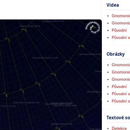
Videa
Gnomonic
Gnomonic
Původní
Původní s
Obrázky
Gnomonic
Gnomonic
Gnomonic
Původní
Původní s
Původní 
Textové s
Detekce