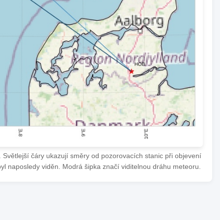
Světlejší čáry ukazují směry od pozorovacích stanic při objevení
byl naposledy viděn. Modrá šipka značí viditelnou dráhu meteoru.