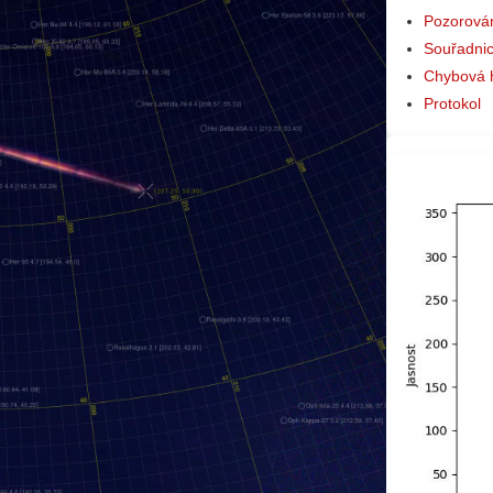
Pozorová
Souřadni
Chybová 
Protokol