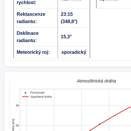
rychlost:
Rektascenze
23:15
radiantu:
(348,8°)
Deklinace
15,3°
radiantu:
Meteorický roj:
sporadický