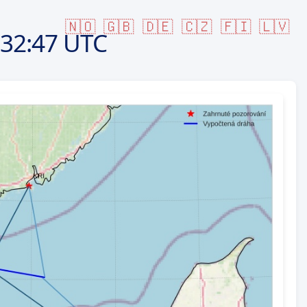
🇳🇴
🇬🇧
🇩🇪
🇨🇿
🇫🇮
🇱🇻
32:47 UTC