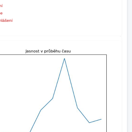
ní
ce
hlášení