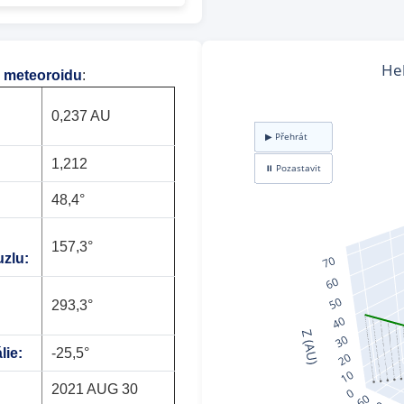
 meteoroidu
:
0,237 AU
1,212
48,4°
157,3°
zlu:
293,3°
lie:
-25,5°
2021 AUG 30