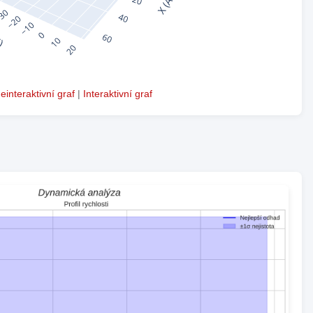
einteraktivní graf
|
Interaktivní graf