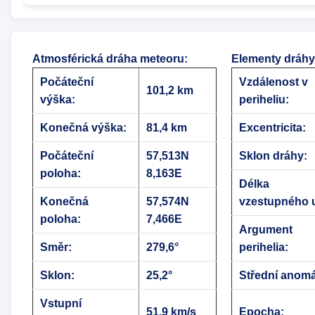
Atmosférická dráha meteoru
:
Elementy dráhy
Počáteční
Vzdálenost v
101,2 km
výška:
periheliu:
Konečná výška:
81,4 km
Excentricita:
Počáteční
57,513N
Sklon dráhy:
poloha:
8,163E
Délka
Konečná
57,574N
vzestupného u
poloha:
7,466E
Argument
Směr:
279,6°
perihelia:
Sklon:
25,2°
Střední anomá
Vstupní
51,9 km/s
Epocha: