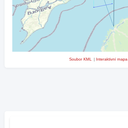
Soubor KML
|
Interaktivní mapa