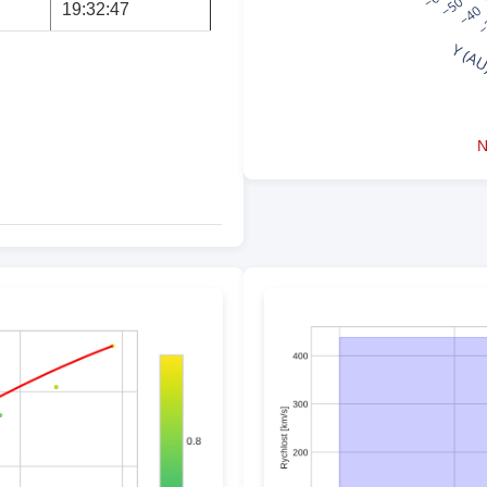
19:32:47
N