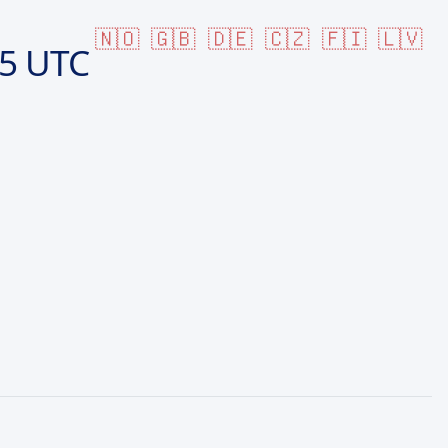
🇳🇴
🇬🇧
🇩🇪
🇨🇿
🇫🇮
🇱🇻
45 UTC