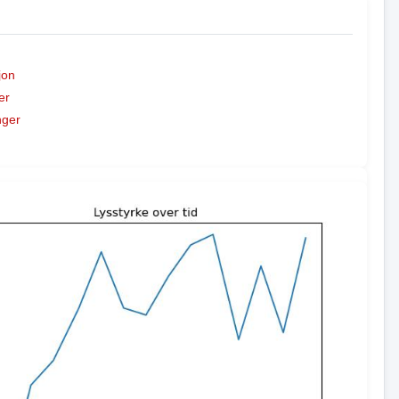
jon
er
nger