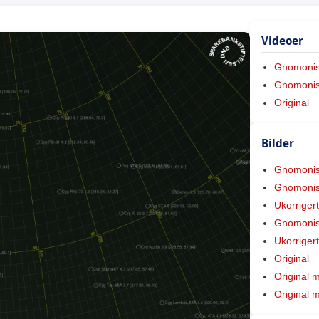
Videoer
Gnomoni
Gnomonis
Original
Bilder
Gnomoni
Gnomonis
Ukorriger
Gnomonis
Ukorriger
Original
Original 
Original