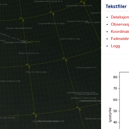
Tekstfiler
Deteksjon
Observas
Koordinat
Feilmeldi
Logg