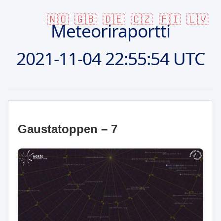
🇳🇴
🇬🇧
🇩🇪
🇨🇿
🇫🇮
🇱🇻
Meteoriraportti
2021-11-04
22:55:54 UTC
Gaustatoppen – 7