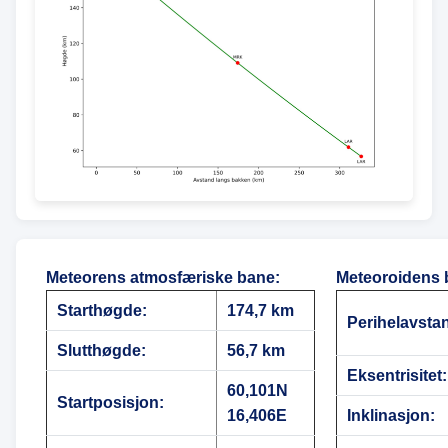
Meteorens atmosfæriske bane
:
Meteoroidens 
Starthøgde:
174,7 km
Perihelavsta
Slutthøgde:
56,7 km
Eksentrisitet:
60,101N
Startposisjon:
16,406E
Inklinasjon: