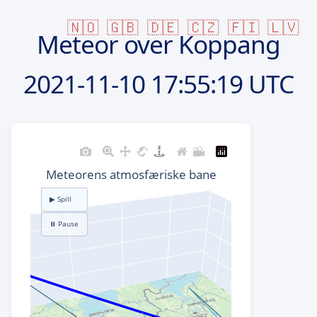
🇳🇴
🇬🇧
🇩🇪
🇨🇿
🇫🇮
🇱🇻
Meteor over Koppang
2021-11-10
17:55:19 UTC