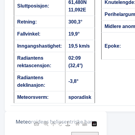
61,480N
Knutelengde
Sluttposisjon:
11,092E
Perihelargum
Retning:
300,3°
Midlere anoma
Fallvinkel:
19,9°
Inngangshastighet:
19,5 km/s
Epoke:
Radiantens
02:09
rektascensjon:
(32,4°)
Radiantens
-3,8°
deklinasjon:
Meteorsverm:
sporadisk