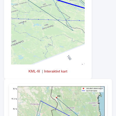
KML-fil
|
Interaktivt kart