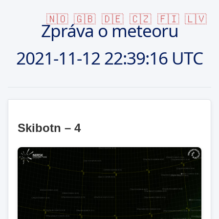
🇳🇴
🇬🇧
🇩🇪
🇨🇿
🇫🇮
🇱🇻
Zpráva o meteoru
2021-11-12
22:39:16 UTC
Skibotn – 4