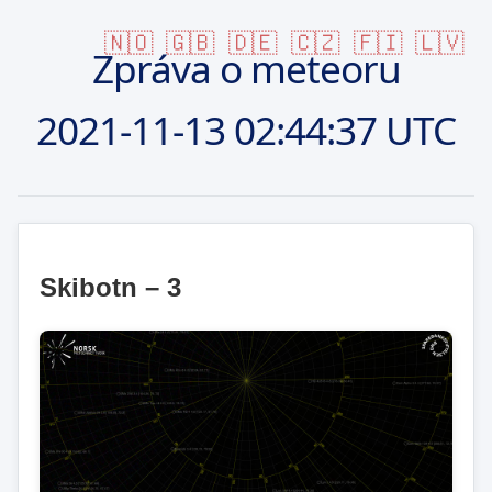
🇳🇴
🇬🇧
🇩🇪
🇨🇿
🇫🇮
🇱🇻
Zpráva o meteoru
2021-11-13
02:44:37 UTC
Skibotn – 3