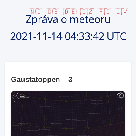
🇳🇴
🇬🇧
🇩🇪
🇨🇿
🇫🇮
🇱🇻
Zpráva o meteoru
2021-11-14
04:33:42 UTC
Gaustatoppen – 3