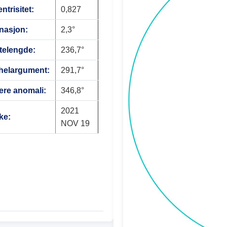
ntrisitet:
0,827
inasjon:
2,3°
telengde:
236,7°
helargument:
291,7°
ere anomali:
346,8°
2021
ke:
NOV 19