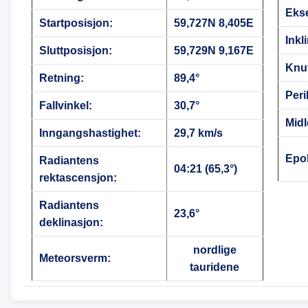
Ekse
Startposisjon:
59,727N 8,405E
Inkl
Sluttposisjon:
59,729N 9,167E
Knu
Retning:
89,4°
Peri
Fallvinkel:
30,7°
Midl
Inngangshastighet:
29,7 km/s
Epo
Radiantens
04:21 (65,3°)
rektascensjon:
Radiantens
23,6°
deklinasjon:
nordlige
Meteorsverm:
tauridene