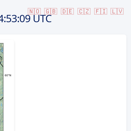
🇳🇴
🇬🇧
🇩🇪
🇨🇿
🇫🇮
🇱🇻
4:53:09 UTC