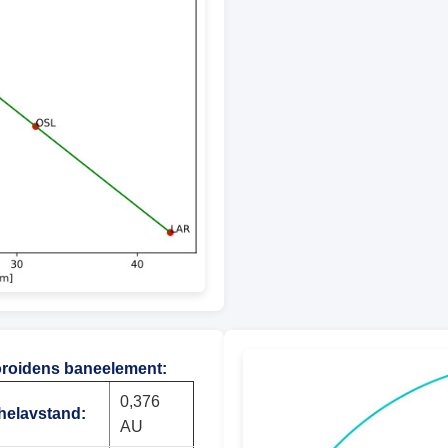
roidens baneelement:
0,376
helavstand:
AU