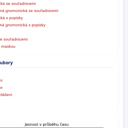
ká se souřadnicemi
ná gnomonická se souřadnicemi
ká s popisky
ná gnomonická s popisky
e souřadnicemi
s maskou
oubory
ní
ce
hlášení