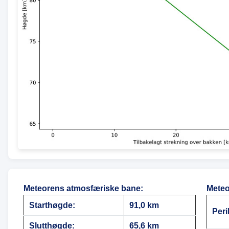
Meteorens atmosfæriske bane
:
Meteo
Starthøgde:
91,0 km
Peri
Slutthøgde:
65,6 km