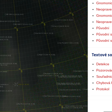
Gnomonic
Neoprave
Gnomonic
Neoprave
Původní
Původní s
Původní 
Textové s
Detekce
Pozorová
Souřadni
Chybová 
Protokol