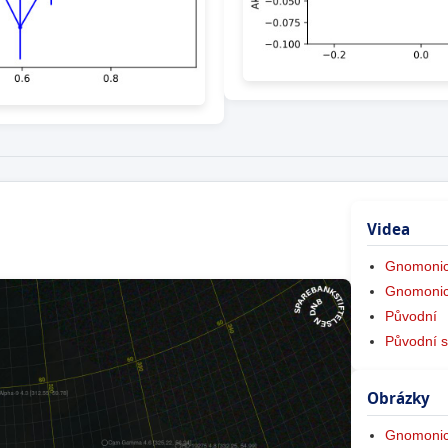
Videa
Gnomonic
Gnomonic
Původní
Původní s
Obrázky
Gnomonic