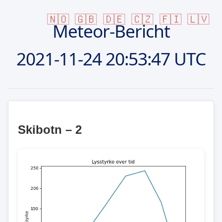
🇳🇴
🇬🇧
🇩🇪
🇨🇿
🇫🇮
🇱🇻
Meteor-Bericht
2021-11-24
20:53:47 UTC
Skibotn – 2