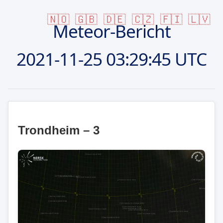
🇳🇴
🇬🇧
🇩🇪
🇨🇿
🇫🇮
🇱🇻
Meteor-Bericht
2021-11-25
03:29:45 UTC
Trondheim – 3