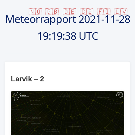
🇳🇴
🇬🇧
🇩🇪
🇨🇿
🇫🇮
🇱🇻
Meteorrapport
2021-11-28
19:19:38 UTC
Larvik – 2