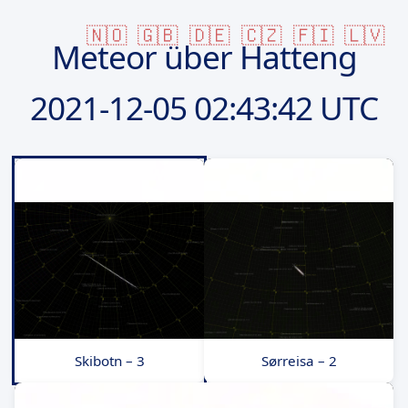
🇳🇴
🇬🇧
🇩🇪
🇨🇿
🇫🇮
🇱🇻
Meteor über Hatteng
2021-12-05
02:43:42 UTC
Skibotn – 3
Sørreisa – 2