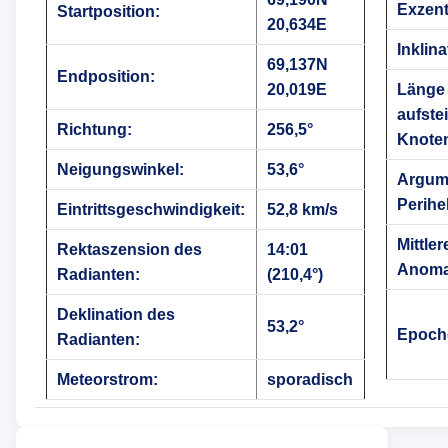
Exzentr
Startposition:
20,634E
Inklina
69,137N
Endposition:
20,019E
Länge
aufste
Richtung:
256,5°
Knote
Neigungswinkel:
53,6°
Argum
Perihe
Eintrittsgeschwindigkeit:
52,8 km/s
Mittler
Rektaszension des
14:01
Anoma
Radianten:
(210,4°)
Deklination des
53,2°
Epoch
Radianten:
Meteorstrom:
sporadisch