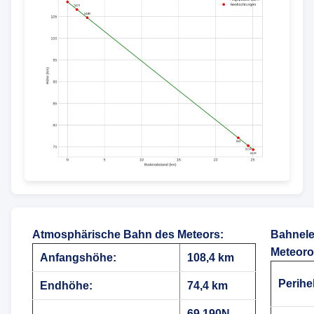
Atmosphärische Bahn des Meteors
:
Bahnele
Meteoro
Anfangshöhe:
108,4 km
Perihe
Endhöhe:
74,4 km
69,190N